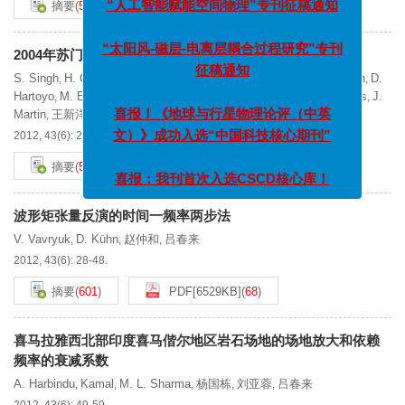
摘要
(
531
)
PDF[
1706KB
]
(
54
)
“太阳风-磁层-电离层耦合过程研究”专刊
2004年苏门答腊地震震中区洋壳破裂的地震学证据
征稿通知
S. Singh
H. Carton
P. Tapponnier
N. D. Hananto
A. P. S. Chauhan
D.
,
,
,
,
,
Hartoyo
M. Bayly
S. Moeljopranoto
T. Bunting
P. Christie
H. Lubis
J.
,
,
,
,
,
,
喜报！《地球与行星物理论评（中英
Martin
王新洋
阮爱国
吕春来
,
,
,
文）》成功入选“中国科技核心期刊”
2012, 43(6): 22-27.
摘要
(
545
)
PDF[
2015KB
]
(
36
)
喜报：我刊首次入选CSCD核心库！
波形矩张量反演的时间一频率两步法
V. Vavryuk
D. Kühn
赵仲和
吕春来
,
,
,
2012, 43(6): 28-48.
摘要
(
601
)
PDF[
6529KB
]
(
68
)
喜马拉雅西北部印度喜马偕尔地区岩石场地的场地放大和依赖
频率的衰减系数
A. Harbindu
Kamal
M. L. Sharma
杨国栋
刘亚蓉
吕春来
,
,
,
,
,