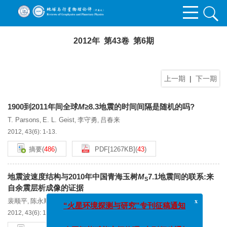
2012年 第43卷 第6期
上一期
|
下一期
1900到2011年间全球
M
≥8.3地震的时间间隔是随机的吗?
T. Parsons
E. L. Geist
李守勇
吕春来
,
,
,
2012, 43(6): 1-13.
摘要
(
486
)
PDF[
1267KB
]
(
43
)
地震波速度结构与2010年中国青海玉树
M
7.1地震间的联系:来
S
自余震层析成像的证据
x
裴顺平
陈永顺
郑宁宁
徐沁
吕春来
许忠淮
,
,
,
,
,
“火星环境探测与研究”专刊征稿通知
2012, 43(6): 14-21.
“人工智能赋能空间物理”专刊征稿通知