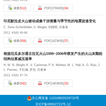
2012, 43(6): 49-59.
摘要
(
512
)
PDF[
3755KB
]
(
34
)
印尼默拉皮火山被动成像干涉测量与季节性的地震波速变化
C. Sens-Schönfelder
U. Wegler
刘国明
吕春来
,
,
,
2012, 43(6): 60-66.
摘要
(
556
)
PDF[
1423KB
]
(
37
)
根据厄瓜多尔通古拉瓦火山1999~2006年喷发产生的火山灰颗粒
结构估算减压速率
H. M. N. Wright
K. V. Cashman
P. A. Mothes
M. L. Hall
A. G. Ruiz
J.
,
,
,
,
,
L. Pennec
于红梅
罗浩
吕春来
,
,
,
2012, 43(6): 67-74.
摘要
(
542
)
PDF[
1453KB
]
(
33
)
京公网安备 11010802029733号
京ICP备08002722号-12