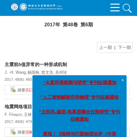
2017年 第48卷 第6期
上一期
|
下一期
主震前
b
值异常的一种形成机制
J. -H. Wang
杨国栋
曾文浩
吴何珍
,
,
,
x
“火星环境探测与研究”专刊征稿通知
2017, 48(6): 465-478.
doi:
10.16738/j.cnki.issn.1003-3238.201706001
摘要
(
517
)
PDF[
1052KB
]
(
44
)
施引文献
(
1
)
“人工智能赋能空间物理”专刊征稿通知
地震网络项目:基于大众智能手机的地震预警系统
“太阳风-磁层-电离层耦合过程研究”专刊
F. Finazzi
王林
张红才
复校
,
,
,
征稿通知
2017, 48(6): 479-495.
doi:
10.16738/j.cnki.issn.1003-3238.201706002
喜报！《地球与行星物理论评（中英
摘要
(
596
)
PDF[
3812KB
]
(
23
)
施引文献
(
3
)