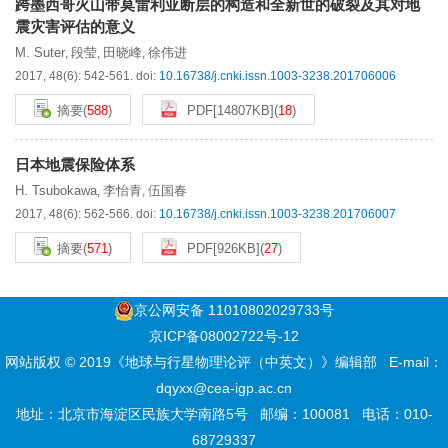
跨墨西哥火山带莫雷利亚断层的构造和全新世的破裂及其对地
震灾害评估的意义
M. Suter
段莹
田晓峰
徐伟进
,
,
,
2017, 48(6): 542-561.
doi:
10.16738/j.cnki.issn.1003-3238.201706006
摘要
(
588
)
PDF[
14807KB
]
(
18
)
日本地震保险体系
H. Tsubokawa
李怡青
伍国春
,
,
2017, 48(6): 562-566.
doi:
10.16738/j.cnki.issn.1003-3238.201706007
摘要
(
571
)
PDF[
926KB
]
(
27
)
京公网安备 11010802029733号
京ICP备08002722号-12
网站版权 © 2019《地球与行星物理论评（中英文）》编辑部
E-mail：
dqyxx@cea-igp.ac.cn
地址：北京市海淀区民族大学南路5号
邮编：100081
电话：010-
68729337