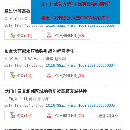
文）》成功入选“中国科技核心期刊”
通过计算高效的相似性搜索进行地震检测
喜报：我刊首次入选CSCD核心库！
C. E. Yoon
O. O'Reilly
K. J. Bergen
G. C. Beroza
李万金
朱玉萍
,
,
,
,
,
2017, 48(6): 496-516.
doi:
10.16738/j.cnki.issn.1003-3238.201706003
摘要
(
548
)
PDF[
4649KB
]
(
40
)
加拿大西部水压致裂引起的断层活化
X. W. Bao
D. W. Eaton
胡隽
赵爱华
,
,
,
2017, 48(6): 517-523.
doi:
10.16738/j.cnki.issn.1003-3238.201706004
摘要
(
481
)
PDF[
2448KB
]
(
38
)
龙门山及其相邻区域的剪切波高频衰减特性
L. Fu
X. J. Li
傅磊
李小军
,
,
,
2017, 48(6): 524-541.
doi:
10.16738/j.cnki.issn.1003-3238.201706005
摘要
(
476
)
PDF[
6070KB
]
(
27
)
施引文献
(
2
)